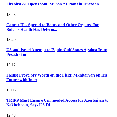
Firebird AI Opens $500 Million AI Plant in Hrazdan
13:43
Cancer Has Spread to Bones and Other Organs. Joe
Biden's Health Has Deterio...
13:29
US and Israel Attempt to Equip Gulf States Against Iran:
Pezeshkian
13:12
I Must Prove My Worth on the Field: Mkhitaryan on His
Future with Inter
13:06
TRIPP Must Ensure Unimpeded Access for Azerbaijan to
Nakhchivan, Says US Di...
12:48