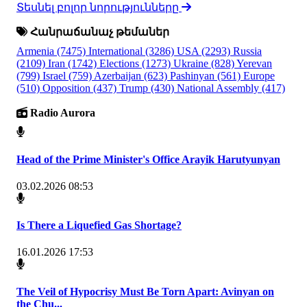
Տեսնել բոլոր նորությունները
Հանրաճանաչ թեմաներ
Armenia
(7475)
International
(3286)
USA
(2293)
Russia
(2109)
Iran
(1742)
Elections
(1273)
Ukraine
(828)
Yerevan
(799)
Israel
(759)
Azerbaijan
(623)
Pashinyan
(561)
Europe
(510)
Opposition
(437)
Trump
(430)
National Assembly
(417)
Radio Aurora
Head of the Prime Minister's Office Arayik Harutyunyan
03.02.2026 08:53
Is There a Liquefied Gas Shortage?
16.01.2026 17:53
The Veil of Hypocrisy Must Be Torn Apart: Avinyan on
the Chu...