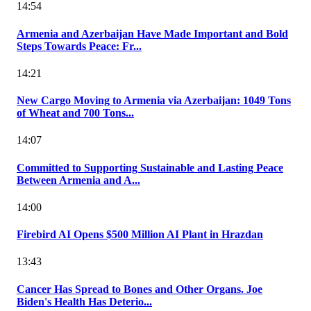
14:54
Armenia and Azerbaijan Have Made Important and Bold
Steps Towards Peace: Fr...
14:21
New Cargo Moving to Armenia via Azerbaijan: 1049 Tons
of Wheat and 700 Tons...
14:07
Committed to Supporting Sustainable and Lasting Peace
Between Armenia and A...
14:00
Firebird AI Opens $500 Million AI Plant in Hrazdan
13:43
Cancer Has Spread to Bones and Other Organs. Joe
Biden's Health Has Deterio...