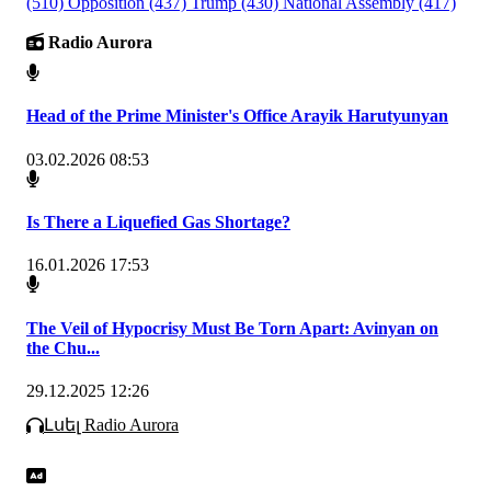
(510)
Opposition
(437)
Trump
(430)
National Assembly
(417)
Radio Aurora
Head of the Prime Minister's Office Arayik Harutyunyan
03.02.2026 08:53
Is There a Liquefied Gas Shortage?
16.01.2026 17:53
The Veil of Hypocrisy Must Be Torn Apart: Avinyan on
the Chu...
29.12.2025 12:26
Լսել Radio Aurora