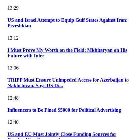
13:29
US and Israel Attempt to Equip Gulf States Against Iran:
Pezeshkian
13:12
I Must Prove My Worth on the Field: Mkhitaryan on His
Future with Inter
13:06
TRIPP Must Ensure Unimpeded Access for Azerbaijan to
Nakhchivan, Says US Di...
12:48
Influencers to Be Fined $5000 for Political Advertising
12:40
US and EU Must Jointly Close Funding Sources for