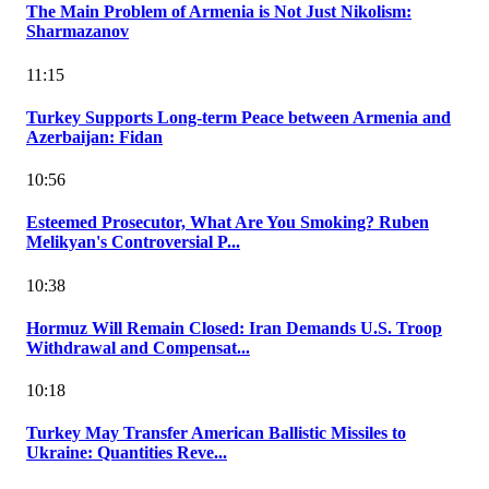
The Main Problem of Armenia is Not Just Nikolism:
Sharmazanov
11:15
Turkey Supports Long-term Peace between Armenia and
Azerbaijan: Fidan
10:56
Esteemed Prosecutor, What Are You Smoking? Ruben
Melikyan's Controversial P...
10:38
Hormuz Will Remain Closed: Iran Demands U.S. Troop
Withdrawal and Compensat...
10:18
Turkey May Transfer American Ballistic Missiles to
Ukraine: Quantities Reve...