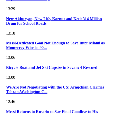
13:29
New Akhuryan, New Life, Karnut and Keti: 314 Million
Dram for School Roads
13:18
Messi-Dedicated Goal Not Enough to Save Inter Miami as
Monterrey Wins in 90...
13:06
Bicycle-Boat and Jet Ski Capsize in Sevan: 4 Rescued
13:00
We Are Not Negotiating with the US: Araqchian Clarifies
Tehran-Washington C...
12:46
Messi Returns to Rosario to Say Final Goodbye to His