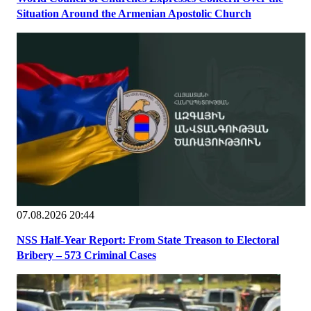
Situation Around the Armenian Apostolic Church
07.08.2026 20:44
NSS Half-Year Report: From State Treason to Electoral
Bribery – 573 Criminal Cases