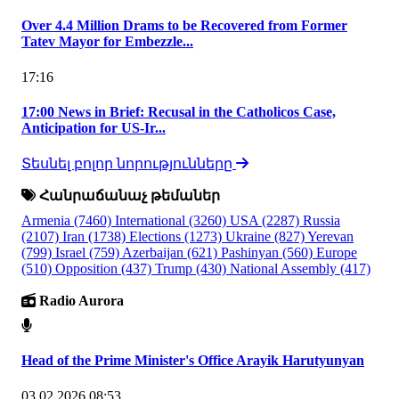
Over 4.4 Million Drams to be Recovered from Former
Tatev Mayor for Embezzle...
17:16
17:00 News in Brief: Recusal in the Catholicos Case,
Anticipation for US-Ir...
Տեսնել բոլոր նորությունները
Հանրաճանաչ թեմաներ
Armenia
(7460)
International
(3260)
USA
(2287)
Russia
(2107)
Iran
(1738)
Elections
(1273)
Ukraine
(827)
Yerevan
(799)
Israel
(759)
Azerbaijan
(621)
Pashinyan
(560)
Europe
(510)
Opposition
(437)
Trump
(430)
National Assembly
(417)
Radio Aurora
Head of the Prime Minister's Office Arayik Harutyunyan
03.02.2026 08:53